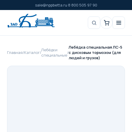
sale@nppbetta.ru
·
8 800 505 97 90
Лебёдка специальная ЛС-5
Лебёдки
Главная
/
Каталог
/
/
с дисковым тормозом (для
специальные
людей и грузов)